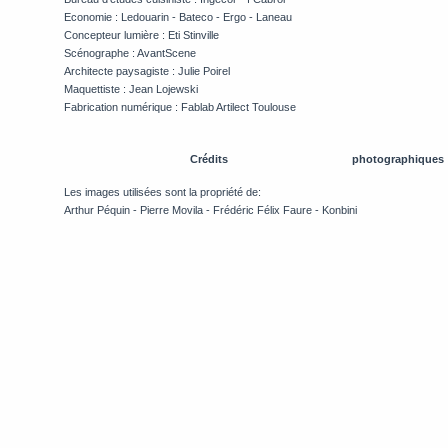
Economie : Ledouarin - Bateco - Ergo - Laneau
Concepteur lumière : Eti Stinville
Scénographe : AvantScene
Architecte paysagiste : Julie Poirel
Maquettiste : Jean Lojewski
Fabrication numérique : Fablab Artilect Toulouse
Crédits photographiques
Les images utilisées sont la propriété de:
Arthur Péquin - Pierre Movila - Frédéric Félix Faure - Konbini